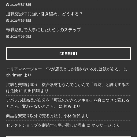
2021年8月8日
退職交渉中に強い引き留め。どうする？
2021年8月8日
転職活動で大事にしたい5つのステップ
2021年8月6日
COMMENT
エリアマネージャー・SVが店長としか話さないのには訳がある。
に
chirimen
より
混紡と交織は違う 複合素材をなんでもかんで「混紡」と説明するの
は危険
に
向田拓翔
より
アパレル販売員が自分を「可視化できるスキル」を身につけて変わる
ところ、変わらないところ。
に
強谷
より
商品を安売り以外で売る方法
に
小林 佳代
より
セレクトショップを継続する事が難しい理由
に
マッサージ
より