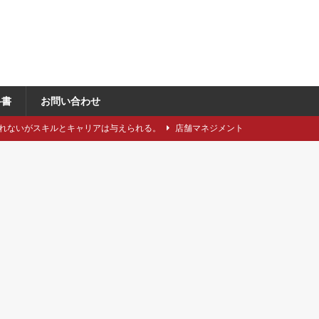
科書
お問い合わせ
れないがスキルとキャリアは与えられる。
店舗マネジメント
類や仕立てをどれくらい知っていますか？
アパレル製造関連
に強い引き留め。どうする？
キャリア/転職
事にしたい5つのステップ
キャリア/転職
で独自性と費用削減を同時に成立させるには？
VMD