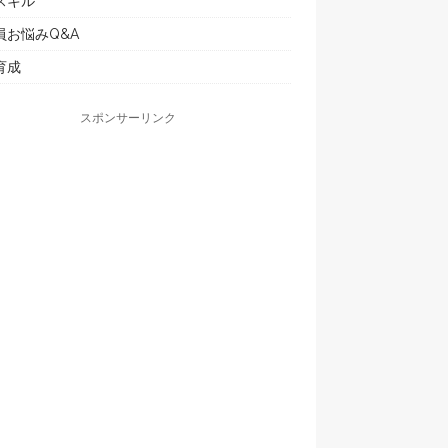
スキル
員お悩みQ&A
育成
スポンサーリンク