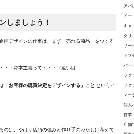
アパ
イー
ンしましょう！
キャ
クリ
企画デザインの仕事は、まず「売れる商品」をつくる
サー
トプセ
パー
・・・資本主義って・・・（遠い目
ファ
ファ
は
「お客様の購買決定をデザインする」こと
というイ
マー
個人
営業
店舗
るのは、やはり店頭の強みと作り手のわたしは考えて