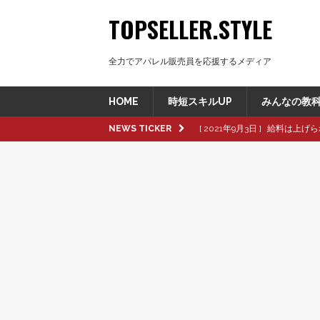
TOPSELLER.STYLE
全力でアパレル販売員を応援するメディア
HOME
時短スキルUP
みんなの教
NEWS TICKER
[ 2021年9月3日 ]
給料は上げら
[ 2021年8月8日 ]
革製品の種
[ 2021年8月8日 ]
退職交渉中
[ 2021年8月6日 ]
転職活動で大
[ 2021年9月16日 ]
pop up