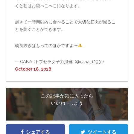
くと朝はお腹ぺこぺこになります。
起きて一時間以内に食べることで大切な筋肉が減るこ
とを防ぐことができます。
朝食抜きはもってのほかですよ〜
— CANA (トプセラ女子力担当) (@cana_12931)
October 18, 2018
この記事が気に入ったら
いいね ! しよう
シェアする
ツイートする