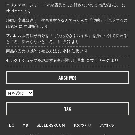
エリアマネージャー・SVが店長としか話さないのには訳がある。
に
chirimen
より
混紡と交織は違う 複合素材をなんでもかんで「混紡」と説明するの
は危険
に
向田拓翔
より
アパレル販売員が自分を「可視化できるスキル」を身につけて変わる
ところ、変わらないところ。
に
強谷
より
商品を安売り以外で売る方法
に
小林 佳代
より
セレクトショップを継続する事が難しい理由
に
マッサージ
より
ARCHIVES
TAG
EC
MD
SELLERSROOM
ものづくり
アパレル