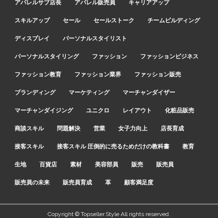
アパレルサブ店長
アパレル販売員
キャリアアップ
スキルアップ
セール
セールストーク
チームビルディング
ディスプレイ
パーソナルスタイリスト
パーソナルスタイリング
ファッション
ファッションビジネス
ファッション教育
ファッション業界
ファッション販売
ブランディング
マーケティング
マーチャンダイザー
マーチャンダイジング
ユニクロ
レイアウト
化粧品販売
商談スキル
問題解決
営業
女子力向上
店長育成
接客スキル
接客スキル 圧倒的に売るためだけの教科書
教育
生地
百貨店
素材
美容部員
販売
販売員
販売員の未来
販売員育成
革
顧客満足度
Copyright © Topseller.Style All rights reserved.