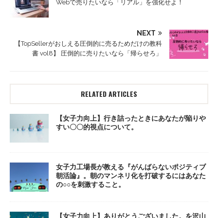
Webで売りたいなら「リアル」を強化せよ！
NEXT
【TopSellerがおしえる圧倒的に売るためだけの教科
書 vol8】 圧倒的に売りたいなら「帰らせろ」
RELATED ARTICLES
【女子力向上】行き詰ったときにあなたが陥りや
すい〇〇的視点について。
女子力工場長が教える『がんばらないポジティブ
朝活論』。朝のマンネリ化を打破するにはあなた
の○○を刺激すること。
【女子力向上】ありがとうございました。を沢山