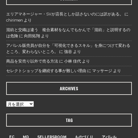
エリアマネージャー・SVが店長としか話さないのには訳がある。
に
chirimen
より
混紡と交織は違う 複合素材をなんでもかんで「混紡」と説明するの
は危険
に
向田拓翔
より
アパレル販売員が自分を「可視化できるスキル」を身につけて変わる
ところ、変わらないところ。
に
強谷
より
商品を安売り以外で売る方法
に
小林 佳代
より
セレクトショップを継続する事が難しい理由
に
マッサージ
より
ARCHIVES
TAG
EC
MD
SELLERSROOM
ものづくり
アパレル