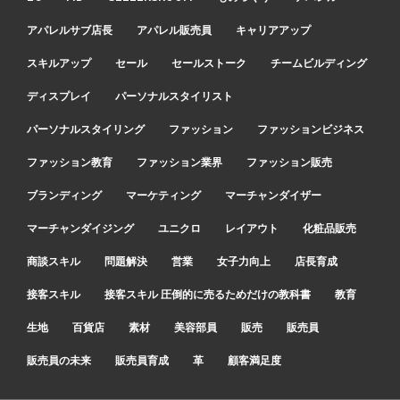
アパレルサブ店長
アパレル販売員
キャリアアップ
スキルアップ
セール
セールストーク
チームビルディング
ディスプレイ
パーソナルスタイリスト
パーソナルスタイリング
ファッション
ファッションビジネス
ファッション教育
ファッション業界
ファッション販売
ブランディング
マーケティング
マーチャンダイザー
マーチャンダイジング
ユニクロ
レイアウト
化粧品販売
商談スキル
問題解決
営業
女子力向上
店長育成
接客スキル
接客スキル 圧倒的に売るためだけの教科書
教育
生地
百貨店
素材
美容部員
販売
販売員
販売員の未来
販売員育成
革
顧客満足度