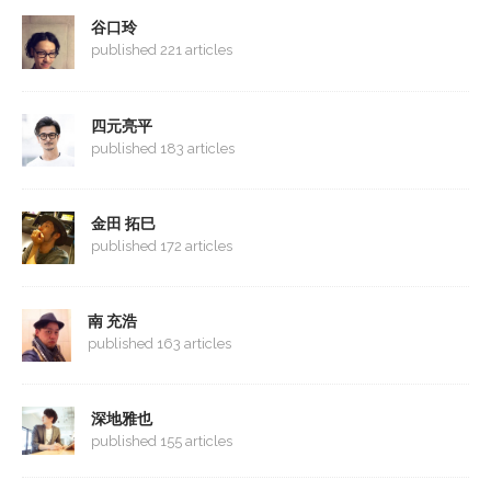
谷口玲
published 221 articles
四元亮平
published 183 articles
金田 拓巳
published 172 articles
南 充浩
published 163 articles
深地雅也
published 155 articles