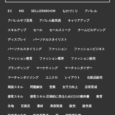
EC
MD
SELLERSROOM
ものづくり
アパレル
アパレルサブ店長
アパレル販売員
キャリアアップ
スキルアップ
セール
セールストーク
チームビルディング
ディスプレイ
パーソナルスタイリスト
パーソナルスタイリング
ファッション
ファッションビジネス
ファッション教育
ファッション業界
ファッション販売
ブランディング
マーケティング
マーチャンダイザー
マーチャンダイジング
ユニクロ
レイアウト
化粧品販売
商談スキル
問題解決
営業
女子力向上
店長育成
接客スキル
接客スキル 圧倒的に売るためだけの教科書
教育
生地
百貨店
素材
美容部員
販売
販売員