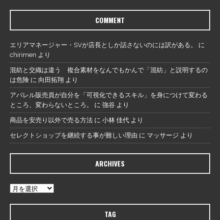
COMMENT
エリアマネージャー・SVが店長としか話さないのには訳がある。
に
chirimen
より
混紡と交織は違う 複合素材をなんでもかんで「混紡」と説明するの
は危険
に
向田拓翔
より
アパレル販売員が自分を「可視化できるスキル」を身につけて変わる
ところ、変わらないところ。
に
強谷
より
商品を安売り以外で売る方法
に
小林 佳代
より
セレクトショップを継続する事が難しい理由
に
マッサージ
より
ARCHIVES
TAG