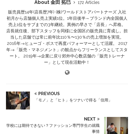
About 金田 拓巳
172 Articles
販売員歴14年(店長歴7年) (株)ワールドストアパートナーズ 入社
初月から店舗個人売上実績1位。1年目後半～ブランド内全国個人
売上1位をサブまでの3年継続。異例の早さで「店長」へ昇格。
店長就任後、部下スタッフを同様に全国区の販売員に育成し。担
当した店舗では常に前年比110％〜130％の売上増加を実現。
2016年→ヒューゴ・ボスで再度パフォーマーとして活躍。 2017
年→「販売・マネジメント」の観点からフリーランスとしてスタ
ート。 2019年→企業に戻り郊外中心数店舗の「販売トレーナ
ー」として現在活動中！
PREVIOUS
「モノ」と「ヒト」をツナいで得る「信用」
NEXT
学校には期待できない？ファッション専門学生の就職
事情