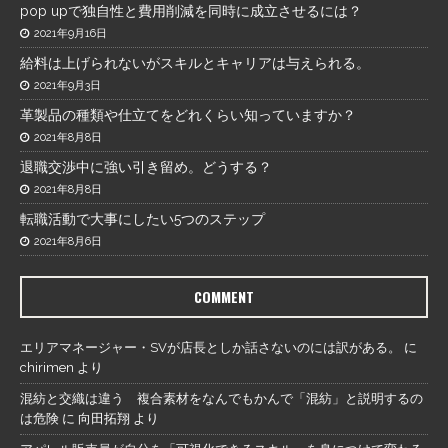
pop upで独自性と費用削減を同時に成立させるには？
2021年9月16日
給料は上げられないがスキルとキャリアは与えられる。
2021年9月3日
革製品の種類や仕立てをどれくらい知っていますか？
2021年8月8日
退職交渉中に強い引き留め。どうする？
2021年8月8日
転職活動で大事にしたい5つのステップ
2021年8月6日
COMMENT
エリアマネージャー・SVが店長としか話さないのには訳がある。
に
chirimen
より
混紡と交織は違う 複合素材をなんでもかんで「混紡」と説明するの
は危険
に
向田拓翔
より