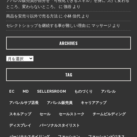
アパレル販売員が自分を「可視化できるスキル」を身につけて変わる
ところ、変わらないところ。
に
強谷
より
商品を安売り以外で売る方法
に
小林 佳代
より
セレクトショップを継続する事が難しい理由
に
マッサージ
より
ARCHIVES
TAG
EC
MD
SELLERSROOM
ものづくり
アパレル
アパレルサブ店長
アパレル販売員
キャリアアップ
スキルアップ
セール
セールストーク
チームビルディング
ディスプレイ
パーソナルスタイリスト
パーソナルスタイリング
ファッション
ファッションビジネス