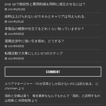
pop upで独自性と費用削減を同時に成立させるには？
2021年9月16日
給料は上げられないがスキルとキャリアは与えられる。
2021年9月3日
革製品の種類や仕立てをどれくらい知っていますか？
2021年8月8日
退職交渉中に強い引き留め。どうする？
2021年8月8日
転職活動で大事にしたい5つのステップ
2021年8月6日
COMMENT
エリアマネージャー・SVが店長としか話さないのには訳がある。
に
chirimen
より
混紡と交織は違う 複合素材をなんでもかんで「混紡」と説明するの
は危険
に
向田拓翔
より