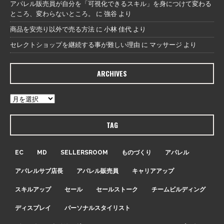
アパレル販売員が自分を「可視化できるスキル」を身につけて変わる
ところ、変わらないところ。
に
強谷
より
商品を安売り以外で売る方法
に
小林 佳代
より
セレクトショップを継続する事が難しい理由
に
マッサージ
より
ARCHIVES
TAG
EC
MD
SELLERSROOM
ものづくり
アパレル
アパレルサブ店長
アパレル販売員
キャリアアップ
スキルアップ
セール
セールストーク
チームビルディング
ディスプレイ
パーソナルスタイリスト