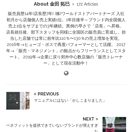
About 金田 拓巳
172 Articles
販売員歴14年(店長歴7年) (株)ワールドストアパートナーズ 入社
初月から店舗個人売上実績1位。1年目後半～ブランド内全国個人
売上1位をサブまでの3年継続。異例の早さで「店長」へ昇格。
店長就任後、部下スタッフを同様に全国区の販売員に育成し。担
当した店舗では常に前年比110％〜130％の売上増加を実現。
2016年→ヒューゴ・ボスで再度パフォーマーとして活躍。 2017
年→「販売・マネジメント」の観点からフリーランスとしてスタ
ート。 2019年→企業に戻り郊外中心数店舗の「販売トレーナ
ー」として現在活動中！
PREVIOUS
マニュアルにはない「かしこまりました」
NEXT
ベネフィットを提供できていないブランドが増えすぎ
た