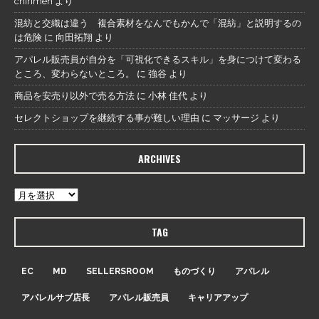
chirimen
より
混紡と交織は違う 複合素材をなんでもかんで「混紡」と説明するの
は危険
に
向田拓翔
より
アパレル販売員が自分を「可視化できるスキル」を身につけて変わる
ところ、変わらないところ。
に
強谷
より
商品を安売り以外で売る方法
に
小林 佳代
より
セレクトショップを継続する事が難しい理由
に
マッサージ
より
ARCHIVES
TAG
EC
MD
SELLERSROOM
ものづくり
アパレル
アパレルサブ店長
アパレル販売員
キャリアアップ