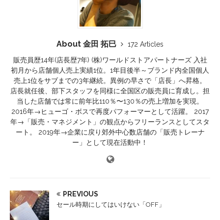
About 金田 拓巳
172 Articles
販売員歴14年(店長歴7年) (株)ワールドストアパートナーズ 入社
初月から店舗個人売上実績1位。1年目後半～ブランド内全国個人
売上1位をサブまでの3年継続。異例の早さで「店長」へ昇格。
店長就任後、部下スタッフを同様に全国区の販売員に育成し。担
当した店舗では常に前年比110％〜130％の売上増加を実現。
2016年→ヒューゴ・ボスで再度パフォーマーとして活躍。 2017
年→「販売・マネジメント」の観点からフリーランスとしてスタ
ート。 2019年→企業に戻り郊外中心数店舗の「販売トレーナ
ー」として現在活動中！
PREVIOUS
セール時期にしてはいけない「OFF」