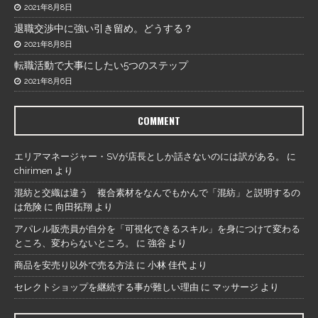
2021年8月8日
退職交渉中に強い引き留め。どうする？
2021年8月8日
転職活動で大事にしたい5つのステップ
2021年8月6日
COMMENT
エリアマネージャー・SVが店長としか話さないのには訳がある。
に
chirimen
より
混紡と交織は違う 複合素材をなんでもかんで「混紡」と説明するの
は危険
に
向田拓翔
より
アパレル販売員が自分を「可視化できるスキル」を身につけて変わる
ところ、変わらないところ。
に
強谷
より
商品を安売り以外で売る方法
に
小林 佳代
より
セレクトショップを継続する事が難しい理由
に
マッサージ
より