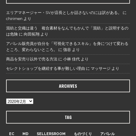
エリアマネージャー・SVが店長としか話さないのには訳がある。
に
chirimen
より
混紡と交織は違う 複合素材をなんでもかんで「混紡」と説明するの
は危険
に
向田拓翔
より
アパレル販売員が自分を「可視化できるスキル」を身につけて変わる
ところ、変わらないところ。
に
強谷
より
商品を安売り以外で売る方法
に
小林 佳代
より
セレクトショップを継続する事が難しい理由
に
マッサージ
より
ARCHIVES
TAG
EC
MD
SELLERSROOM
ものづくり
アパレル