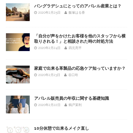
バングラデシュにとってのアパレル産業とは？
2020年2月25日
飯塚はる香
「自分が声をかけたお客様を他のスタッフから横
取りされる！」と相談された時の対処方法
2020年2月24日
四元亮平
家庭で出来る革製品の応急ケア知っていますか？
2020年2月23日
谷口玲
アパレル販売員の年収に関する基礎知識
2020年2月22日
鶴戸茉利
10分休憩で出来るメイク直し