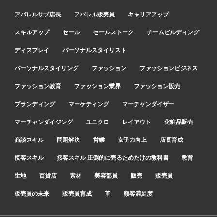
アパレルサブ店長
アパレル販売員
キャリアアップ
スキルアップ
セール
セールストーク
チームビルディング
ディスプレイ
パーソナルスタイリスト
パーソナルスタイリング
ファッション
ファッションビジネス
ファッション教育
ファッション業界
ファッション販売
ブランディング
マーケティング
マーチャンダイザー
マーチャンダイジング
ユニクロ
レイアウト
化粧品販売
商談スキル
問題解決
営業
女子力向上
店長育成
接客スキル
接客スキル 圧倒的に売るためだけの教科書
教育
生地
百貨店
素材
美容部員
販売
販売員
販売員の未来
販売員育成
革
顧客満足度