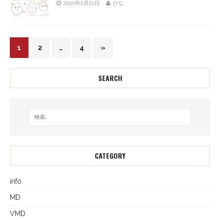
2020年2月21日
ひな
1
2
…
4
»
SEARCH
CATEGORY
info
MD
VMD