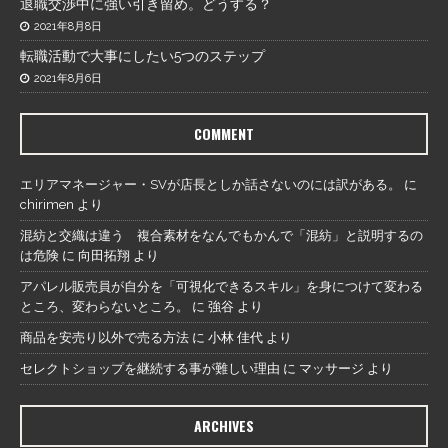
退職交渉中に強い引き留め。どうする？
2021年8月8日
転職活動で大事にしたい5つのステップ
2021年8月6日
COMMENT
エリアマネージャー・SVが店長としか話さないのには訳がある。
に
chirimen
より
混紡と交織は違う 複合素材をなんでもかんで「混紡」と説明するの
は危険
に
向田拓翔
より
アパレル販売員が自分を「可視化できるスキル」を身につけて変わる
ところ、変わらないところ。
に
強谷
より
商品を安売り以外で売る方法
に
小林 佳代
より
セレクトショップを継続する事が難しい理由
に
マッサージ
より
ARCHIVES