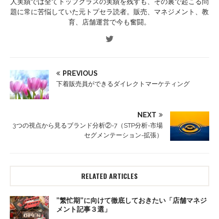
人実績では全てトップクラスの実績を残すも、その裏で起こる問
題に常に苦悩していた元トプセラ読者。販売、マネジメント、教
育、店舗運営で今も奮闘。
PREVIOUS
下着販売員ができるダイレクトマーケティング
NEXT
3つの視点から見るブランド分析②-7（STP分析-市場
セグメンテーション-拡張）
RELATED ARTICLES
”繁忙期”に向けて徹底しておきたい「店舗マネジ
メント記事３選」