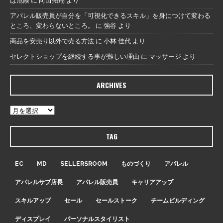
は危険
に
向田拓翔
より
アパレル販売員が自分を「可視化できるスキル」を身につけて変わる
ところ、変わらないところ。
に
強谷
より
商品を安売り以外で売る方法
に
小林 佳代
より
セレクトショップを継続する事が難しい理由
に
マッサージ
より
ARCHIVES
TAG
EC
MD
SELLERSROOM
ものづくり
アパレル
アパレルサブ店長
アパレル販売員
キャリアアップ
スキルアップ
セール
セールストーク
チームビルディング
ディスプレイ
パーソナルスタイリスト