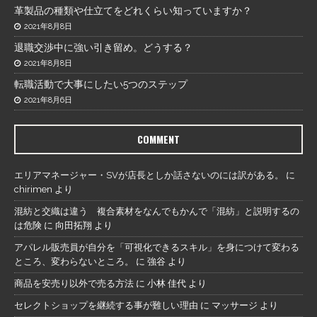
革製品の種類や仕立てをどれくらい知っていますか？
2021年8月8日
退職交渉中に強い引き留め。どうする？
2021年8月8日
転職活動で大事にしたい5つのステップ
2021年8月6日
COMMENT
エリアマネージャー・SVが店長としか話さないのには訳がある。
に
chirimen
より
混紡と交織は違う 複合素材をなんでもかんで「混紡」と説明するの
は危険
に
向田拓翔
より
アパレル販売員が自分を「可視化できるスキル」を身につけて変わる
ところ、変わらないところ。
に
強谷
より
商品を安売り以外で売る方法
に
小林 佳代
より
セレクトショップを継続する事が難しい理由
に
マッサージ
より