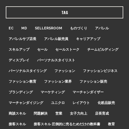
TAG
EC
MD
SELLERSROOM
ものづくり
アパレル
アパレルサブ店長
アパレル販売員
キャリアアップ
スキルアップ
セール
セールストーク
チームビルディング
ディスプレイ
パーソナルスタイリスト
パーソナルスタイリング
ファッション
ファッションビジネス
ファッション教育
ファッション業界
ファッション販売
ブランディング
マーケティング
マーチャンダイザー
マーチャンダイジング
ユニクロ
レイアウト
化粧品販売
商談スキル
問題解決
営業
女子力向上
店長育成
接客スキル
接客スキル 圧倒的に売るためだけの教科書
教育