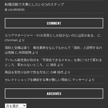
転職活動で大事にしたい5つのステップ
2021年8月6日
COMMENT
エリアマネージャー・SVが店長としか話さないのには訳がある。
に
chirimen
より
混紡と交織は違う 複合素材をなんでもかんで「混紡」と説明するの
は危険
に
向田拓翔
より
アパレル販売員が自分を「可視化できるスキル」を身につけて変わる
ところ、変わらないところ。
に
強谷
より
商品を安売り以外で売る方法
に
小林 佳代
より
セレクトショップを継続する事が難しい理由
に
マッサージ
より
ARCHIVES