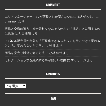
COMMENT
エリアマネージャー・SVが店長としか話さないのには訳がある。
に
chirimen
より
混紡と交織は違う 複合素材をなんでもかんで「混紡」と説明するの
は危険
に
向田拓翔
より
アパレル販売員が自分を「可視化できるスキル」を身につけて変わる
ところ、変わらないところ。
に
強谷
より
商品を安売り以外で売る方法
に
小林 佳代
より
セレクトショップを継続する事が難しい理由
に
マッサージ
より
ARCHIVES
TAG