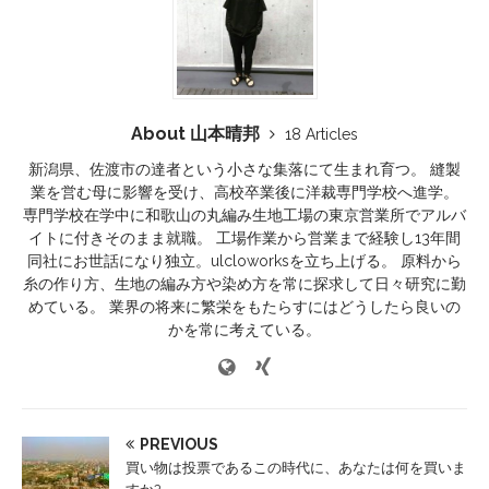
About 山本晴邦
18 Articles
新潟県、佐渡市の達者という小さな集落にて生まれ育つ。 縫製
業を営む母に影響を受け、高校卒業後に洋裁専門学校へ進学。
専門学校在学中に和歌山の丸編み生地工場の東京営業所でアルバ
イトに付きそのまま就職。 工場作業から営業まで経験し13年間
同社にお世話になり独立。ulcloworksを立ち上げる。 原料から
糸の作り方、生地の編み方や染め方を常に探求して日々研究に勤
めている。 業界の将来に繁栄をもたらすにはどうしたら良いの
かを常に考えている。
PREVIOUS
買い物は投票であるこの時代に、あなたは何を買いま