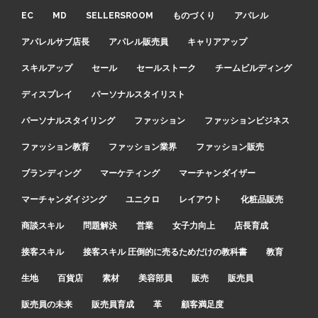
EC
MD
SELLERSROOM
ものづくり
アパレル
アパレルサブ店長
アパレル販売員
キャリアアップ
スキルアップ
セール
セールストーク
チームビルディング
ディスプレイ
パーソナルスタイリスト
パーソナルスタイリング
ファッション
ファッションビジネス
ファッション教育
ファッション業界
ファッション販売
ブランディング
マーケティング
マーチャンダイザー
マーチャンダイジング
ユニクロ
レイアウト
化粧品販売
商談スキル
問題解決
営業
女子力向上
店長育成
接客スキル
接客スキル 圧倒的に売るためだけの教科書
教育
生地
百貨店
素材
美容部員
販売
販売員
販売員の未来
販売員育成
革
顧客満足度