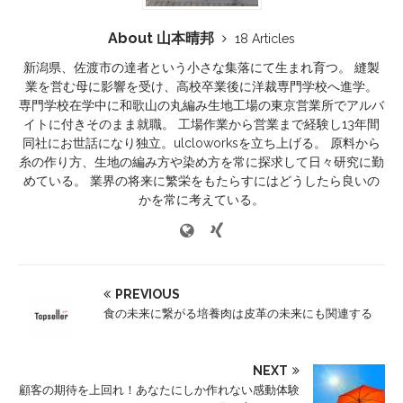
About 山本晴邦
18 Articles
新潟県、佐渡市の達者という小さな集落にて生まれ育つ。 縫製
業を営む母に影響を受け、高校卒業後に洋裁専門学校へ進学。
専門学校在学中に和歌山の丸編み生地工場の東京営業所でアルバ
イトに付きそのまま就職。 工場作業から営業まで経験し13年間
同社にお世話になり独立。ulcloworksを立ち上げる。 原料から
糸の作り方、生地の編み方や染め方を常に探求して日々研究に勤
めている。 業界の将来に繁栄をもたらすにはどうしたら良いの
かを常に考えている。
PREVIOUS
食の未来に繋がる培養肉は皮革の未来にも関連する
NEXT
顧客の期待を上回れ！あなたにしか作れない感動体験