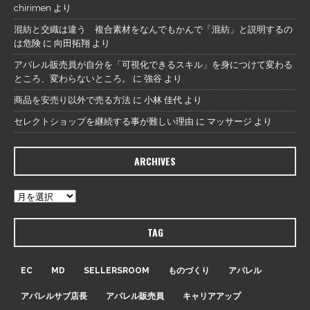
chirimen
より
混紡と交織は違う 複合素材をなんでもかんで「混紡」と説明するの
は危険
に
向田拓翔
より
アパレル販売員が自分を「可視化できるスキル」を身につけて変わる
ところ、変わらないところ。
に
強谷
より
商品を安売り以外で売る方法
に
小林 佳代
より
セレクトショップを継続する事が難しい理由
に
マッサージ
より
ARCHIVES
TAG
EC
MD
SELLERSROOM
ものづくり
アパレル
アパレルサブ店長
アパレル販売員
キャリアアップ