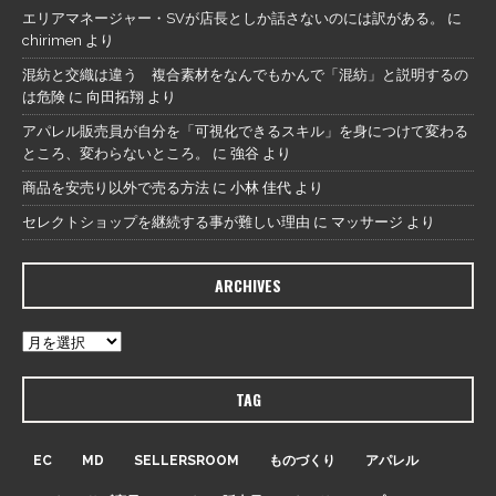
エリアマネージャー・SVが店長としか話さないのには訳がある。
に
chirimen
より
混紡と交織は違う 複合素材をなんでもかんで「混紡」と説明するの
は危険
に
向田拓翔
より
アパレル販売員が自分を「可視化できるスキル」を身につけて変わる
ところ、変わらないところ。
に
強谷
より
商品を安売り以外で売る方法
に
小林 佳代
より
セレクトショップを継続する事が難しい理由
に
マッサージ
より
ARCHIVES
TAG
EC
MD
SELLERSROOM
ものづくり
アパレル