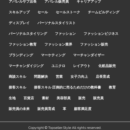
アパレルサブ店長
アパレル販売員
キャリアアップ
スキルアップ
セール
セールストーク
チームビルディング
ディスプレイ
パーソナルスタイリスト
パーソナルスタイリング
ファッション
ファッションビジネス
ファッション教育
ファッション業界
ファッション販売
ブランディング
マーケティング
マーチャンダイザー
マーチャンダイジング
ユニクロ
レイアウト
化粧品販売
商談スキル
問題解決
営業
女子力向上
店長育成
接客スキル
接客スキル 圧倒的に売るためだけの教科書
教育
生地
百貨店
素材
美容部員
販売
販売員
販売員の未来
販売員育成
革
顧客満足度
Copyright © Topseller.Style All rights reserved.