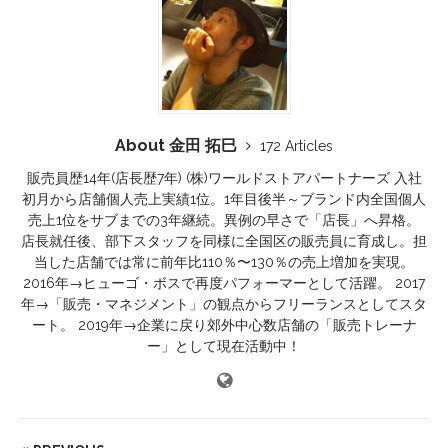
About 金田 拓巳
172 Articles
販売員歴14年(店長歴7年) (株)ワールドストアパートナーズ 入社
初月から店舗個人売上実績1位。1年目後半～ブランド内全国個人
売上1位をサブまでの3年継続。異例の早さで「店長」へ昇格。
店長就任後、部下スタッフを同様に全国区の販売員に育成し。担
当した店舗では常に前年比110％〜130％の売上増加を実現。
2016年→ヒューゴ・ボスで再度パフォーマーとして活躍。 2017
年→「販売・マネジメント」の観点からフリーランスとしてスタ
ート。 2019年→企業に戻り郊外中心数店舗の「販売トレーナ
ー」として現在活動中！