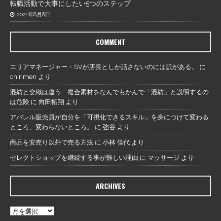
転職活動で大事にしたい5つのステップ
2021年8月6日
COMMENT
エリアマネージャー・SVが店長としか話さないのには訳がある。
に
chirimen
より
混紡と交織は違う 複合素材をなんでもかんで「混紡」と説明するの
は危険
に
向田拓翔
より
アパレル販売員が自分を「可視化できるスキル」を身につけて変わる
ところ、変わらないところ。
に
強谷
より
商品を安売り以外で売る方法
に
小林 佳代
より
セレクトショップを継続する事が難しい理由
に
マッサージ
より
ARCHIVES