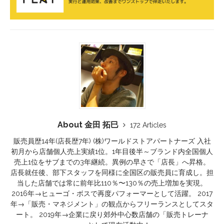
About 金田 拓巳
172 Articles
販売員歴14年(店長歴7年) (株)ワールドストアパートナーズ 入社
初月から店舗個人売上実績1位。1年目後半～ブランド内全国個人
売上1位をサブまでの3年継続。異例の早さで「店長」へ昇格。
店長就任後、部下スタッフを同様に全国区の販売員に育成し。担
当した店舗では常に前年比110％〜130％の売上増加を実現。
2016年→ヒューゴ・ボスで再度パフォーマーとして活躍。 2017
年→「販売・マネジメント」の観点からフリーランスとしてスタ
ート。 2019年→企業に戻り郊外中心数店舗の「販売トレーナ