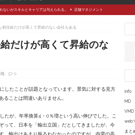
れないがスキルとキャリアは与えられる。
店舗マネジメント
類や仕立てをどれくらい知っていますか？
アパレル製造関連
も初任給だけが高くて昇給のない会社もある
に強い引き留め。どうする？
キャリア/転職
事にしたい5つのステップ
キャリア/転職
任給だけが高くて昇給のな
で独自性と費用削減を同時に成立させるには？
VMD
転職
0
円にしたことが話題となっています。景気に対する見方
info
あることは間違いありません。
MD
VMD
ましたが、年率換算4・0％増という高い伸びでした。こ
we
ぞって、日本を「輸出立国」だとしてきましたが、今
まと
す。輸出はあまり振るわなかったのですが、内需の高