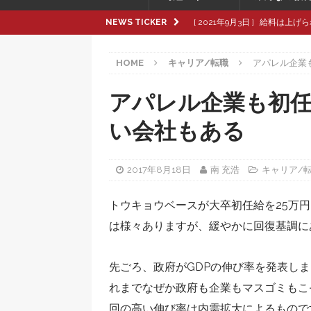
NEWS TICKER
[ 2021年9月3日 ]
給料は上げら
[ 2021年8月8日 ]
革製品の種
HOME
キャリア/転職
アパレル企業
[ 2021年8月8日 ]
退職交渉中
[ 2021年8月6日 ]
転職活動で大
アパレル企業も初
[ 2021年9月16日 ]
pop up
い会社もある
2017年8月18日
南 充浩
キャリア/
トウキョウベースが大卒初任給を25万
は様々ありますが、緩やかに回復基調に
先ごろ、政府がGDPの伸び率を発表し
れまでなぜか政府も企業もマスゴミもこ
回の高い伸び率は内需拡大によるもので