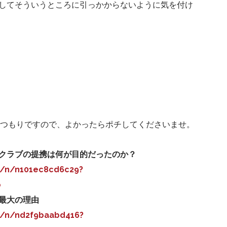
してそういうところに引っかからないように気を付け
くつもりですので、よかったらポチしてくださいませ。
クラブの提携は何が目的だったのか？
o/n/n101ec8cd6c29?
o
最大の理由
o/n/nd2f9baabd416?