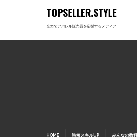
TOPSELLER.STYLE
全力でアパレル販売員を応援するメディア
HOME
時短スキルUP
みんなの教