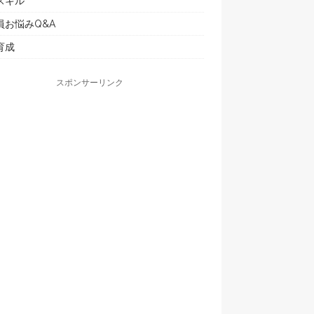
スキル
員お悩みQ&A
育成
スポンサーリンク