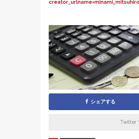
creator_urlname=minami_mitsuhir
シェアする
Twitter