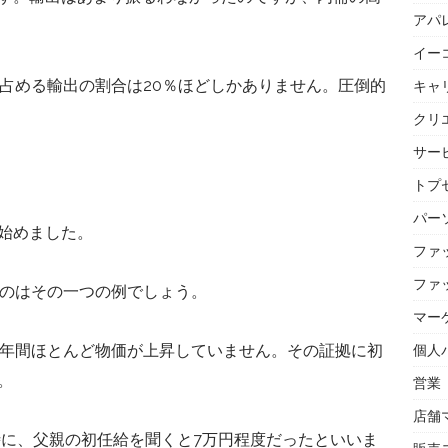
アパ
イー
に占める輸出の割合は20％ほどしかありません。圧倒的
キャ
クリ
サー
トプセ
パー
始めました。
ファ
ファ
うのはその一つの例でしょう。
マー
5年間ほとんど物価が上昇していません。その証拠に初
個人
。
営業
店舗
時に、父親の初任給を聞くと7万円程度だったといいま