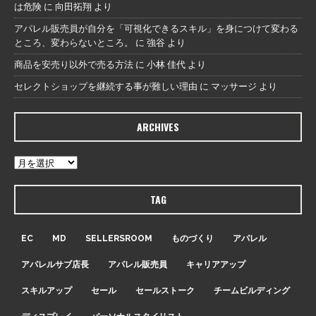
は危険
に
向田拓翔
より
アパレル販売員が自分を「可視化できるスキル」を身につけて変わる
ところ、変わらないところ。
に
強谷
より
商品を安売り以外で売る方法
に
小林 佳代
より
セレクトショップを継続する事が難しい理由
に
マッサージ
より
ARCHIVES
TAG
EC
MD
SELLERSROOM
ものづくり
アパレル
アパレルサブ店長
アパレル販売員
キャリアアップ
スキルアップ
セール
セールストーク
チームビルディング