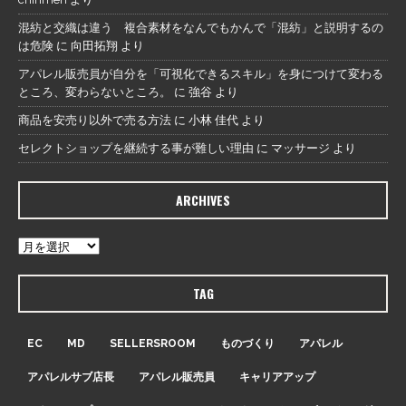
混紡と交織は違う 複合素材をなんでもかんで「混紡」と説明するの
は危険
に
向田拓翔
より
アパレル販売員が自分を「可視化できるスキル」を身につけて変わる
ところ、変わらないところ。
に
強谷
より
商品を安売り以外で売る方法
に
小林 佳代
より
セレクトショップを継続する事が難しい理由
に
マッサージ
より
ARCHIVES
TAG
EC
MD
SELLERSROOM
ものづくり
アパレル
アパレルサブ店長
アパレル販売員
キャリアアップ