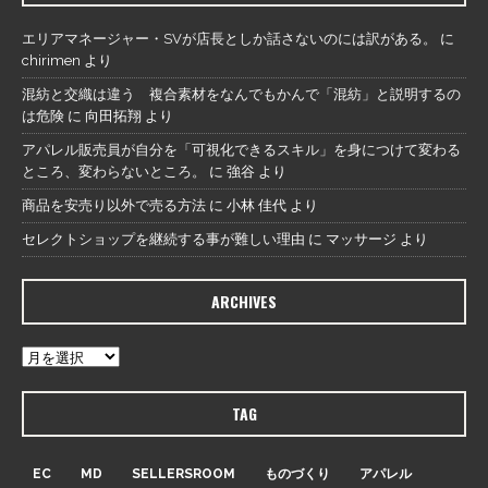
エリアマネージャー・SVが店長としか話さないのには訳がある。
に
chirimen
より
混紡と交織は違う 複合素材をなんでもかんで「混紡」と説明するの
は危険
に
向田拓翔
より
アパレル販売員が自分を「可視化できるスキル」を身につけて変わる
ところ、変わらないところ。
に
強谷
より
商品を安売り以外で売る方法
に
小林 佳代
より
セレクトショップを継続する事が難しい理由
に
マッサージ
より
ARCHIVES
TAG
EC
MD
SELLERSROOM
ものづくり
アパレル