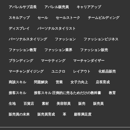
アパレルサブ店長
アパレル販売員
キャリアアップ
スキルアップ
セール
セールストーク
チームビルディング
ディスプレイ
パーソナルスタイリスト
パーソナルスタイリング
ファッション
ファッションビジネス
ファッション教育
ファッション業界
ファッション販売
ブランディング
マーケティング
マーチャンダイザー
マーチャンダイジング
ユニクロ
レイアウト
化粧品販売
商談スキル
問題解決
営業
女子力向上
店長育成
接客スキル
接客スキル 圧倒的に売るためだけの教科書
教育
生地
百貨店
素材
美容部員
販売
販売員
販売員の未来
販売員育成
革
顧客満足度