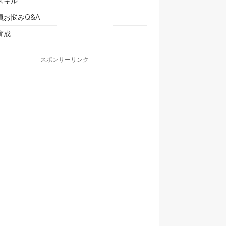
スキル
員お悩みQ&A
育成
スポンサーリンク