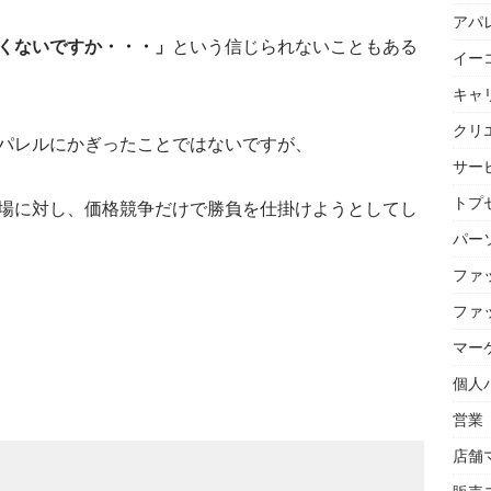
アパ
くないですか・・・」
という信じられないこともある
イー
キャ
クリ
パレルにかぎったことではないですが、
サー
トプセ
場に対し、価格競争だけで勝負を仕掛けようとしてし
パー
ファ
ファ
マー
個人
営業
店舗