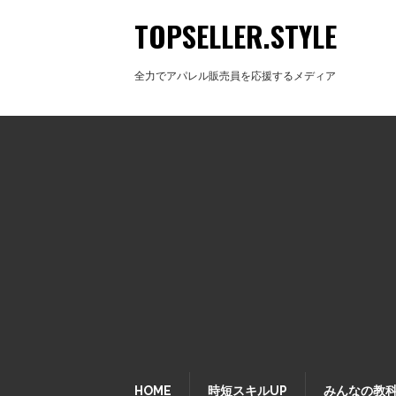
TOPSELLER.STYLE
全力でアパレル販売員を応援するメディア
HOME
時短スキルUP
みんなの教