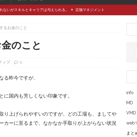
れないがスキルとキャリアは与えられる。
店舗マネジメント
類や仕立てをどれくらい知っていますか？
アパレル製造関連
するお金のこと
に強い引き留め。どうする？
キャリア/転職
事にしたい5つのステップ
キャリア/転職
お金のこと
で独自性と費用削減を同時に成立させるには？
VMD
ティブ
0
なる昨今ですが、
info
とに国内も芳しくない印象です。
MD
VMD
取り上げられやすいのですが、どの工場も、ましてや
ーカーに至るまで、なかなか手取りが上がらない状況
we
まと