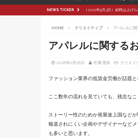
NEWS TICKER
[ 2021年9月3日 ]
給料は上げら
[ 2021年8月8日 ]
革製品の種
HOME
クリエイティブ
アパレルに関
[ 2021年8月8日 ]
退職交渉中
[ 2021年8月6日 ]
転職活動で大
アパレルに関する
[ 2021年9月16日 ]
pop up
2018年2月18日
中溝 雪未
クリエイ
ファッション業界の低賃金労働が話題と
ここ数年の流れを見ていても、残念なこ
ストーリー性のためか発展途上国などが
報道されにくい企画やデザイナーなどメ
も多いと思います。