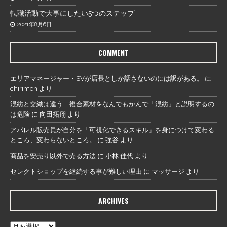
転職活動で大事にしたい5つのステップ
2021年8月6日
COMMENT
エリアマネージャー・SVが店長としか話さないのには訳がある。
に
chirimen
より
混紡と交織は違う 複合素材をなんでもかんで「混紡」と説明するの
は危険
に
向田拓翔
より
アパレル販売員が自分を「可視化できるスキル」を身につけて変わる
ところ、変わらないところ。
に
強谷
より
商品を安売り以外で売る方法
に
小林 佳代
より
セレクトショップを継続する事が難しい理由
に
マッサージ
より
ARCHIVES