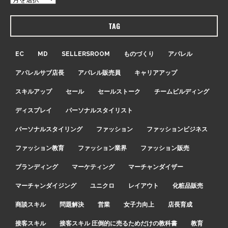
TAG
EC
MD
SELLERSROOM
ものづくり
アパレル
アパレルサブ店長
アパレル販売員
キャリアアップ
スキルアップ
セール
セールストーク
チームビルディング
ディスプレイ
パーソナルスタイリスト
パーソナルスタイリング
ファッション
ファッションビジネス
ファッション教育
ファッション業界
ファッション販売
ブランディング
マーケティング
マーチャンダイザー
マーチャンダイジング
ユニクロ
レイアウト
化粧品販売
商談スキル
問題解決
営業
女子力向上
店長育成
接客スキル
接客スキル 圧倒的に売るためだけの教科書
教育