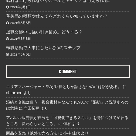
給料は上げられないがスキルとキャリアは与えられる。
2021年9月3日
革製品の種類や仕立てをどれくらい知っていますか？
2021年8月8日
退職交渉中に強い引き留め。どうする？
2021年8月8日
転職活動で大事にしたい5つのステップ
2021年8月6日
COMMENT
エリアマネージャー・SVが店長としか話さないのには訳がある。
に
chirimen
より
混紡と交織は違う 複合素材をなんでもかんで「混紡」と説明するの
は危険
に
向田拓翔
より
アパレル販売員が自分を「可視化できるスキル」を身につけて変わる
ところ、変わらないところ。
に
強谷
より
商品を安売り以外で売る方法
に
小林 佳代
より