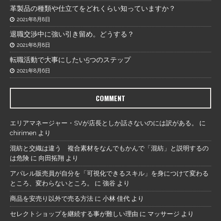
革製品の種類や仕立てをどれくらい知っていますか？
2021年8月8日
退職交渉中に強い引き留め。どうする？
2021年8月8日
転職活動で大事にしたい5つのステップ
2021年8月6日
COMMENT
エリアマネージャー・SVが店長としか話さないのには訳がある。
に
chirimen
より
混紡と交織は違う 複合素材をなんでもかんで「混紡」と説明するの
は危険
に
向田拓翔
より
アパレル販売員が自分を「可視化できるスキル」を身につけて変わる
ところ、変わらないところ。
に
強谷
より
商品を安売り以外で売る方法
に
小林 佳代
より
セレクトショップを継続する事が難しい理由
に
マッサージ
より