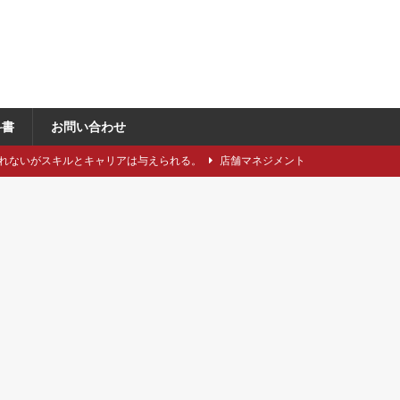
科書
お問い合わせ
れないがスキルとキャリアは与えられる。
店舗マネジメント
類や仕立てをどれくらい知っていますか？
アパレル製造関連
に強い引き留め。どうする？
キャリア/転職
事にしたい5つのステップ
キャリア/転職
で独自性と費用削減を同時に成立させるには？
VMD