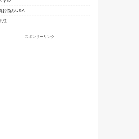
スキル
員お悩みQ&A
育成
スポンサーリンク