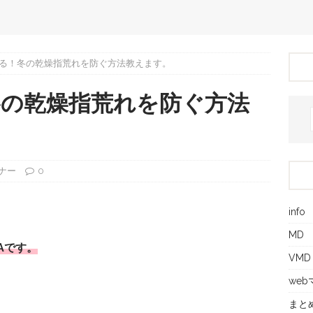
る！冬の乾燥指荒れを防ぐ方法教えます。
冬の乾燥指荒れを防ぐ方法
ナー
0
info
MD
NAです。
VMD
we
。
まと