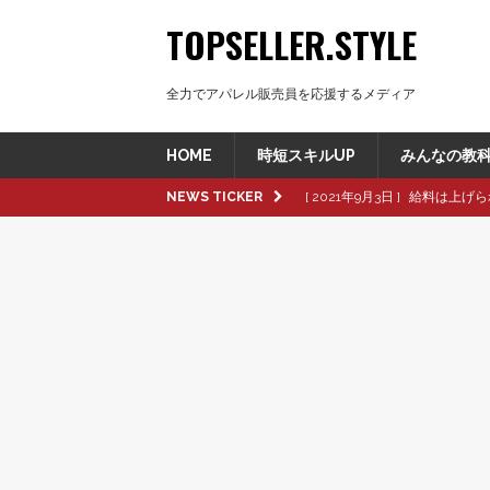
TOPSELLER.STYLE
全力でアパレル販売員を応援するメディア
HOME
時短スキルUP
みんなの教
NEWS TICKER
[ 2021年9月3日 ]
給料は上げら
[ 2021年8月8日 ]
革製品の種
[ 2021年8月8日 ]
退職交渉中
[ 2021年8月6日 ]
転職活動で大
[ 2021年9月16日 ]
pop up