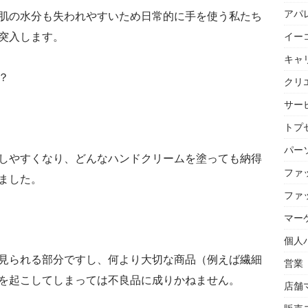
アパ
肌の水分も失われやすいため日常的に手を使う私たち
突入します。
イー
キャ
？
クリ
サー
トプセ
パー
しやすくなり、どんなハンドクリームを塗っても納得
ファ
ました。
ファ
マー
個人
見られる部分ですし、何より大切な商品（例えば繊細
営業
を起こしてしまっては不良品に成りかねません。
店舗