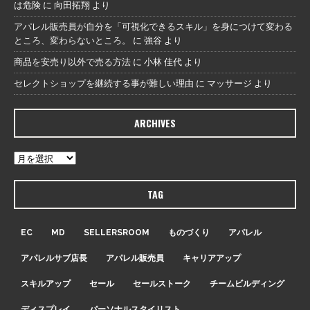
は危険
に
向田拓翔
より
アパレル販売員が自分を「可視化できるスキル」を身につけて変わる
ところ、変わらないところ。
に
強谷
より
商品を安売り以外で売る方法
に
小林 佳代
より
セレクトショップを継続する事が難しい理由
に
マッサージ
より
ARCHIVES
TAG
EC
MD
SELLERSROOM
ものづくり
アパレル
アパレルサブ店長
アパレル販売員
キャリアアップ
スキルアップ
セール
セールストーク
チームビルディング
ディスプレイ
パーソナルスタイリスト