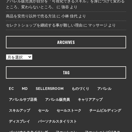
アパレル販売員が自分を「可視化できるスキル」を身につけて変わる
ところ、変わらないところ。
に
強谷
より
商品を安売り以外で売る方法
に
小林 佳代
より
セレクトショップを継続する事が難しい理由
に
マッサージ
より
ARCHIVES
TAG
EC
MD
SELLERSROOM
ものづくり
アパレル
アパレルサブ店長
アパレル販売員
キャリアアップ
スキルアップ
セール
セールストーク
チームビルディング
ディスプレイ
パーソナルスタイリスト