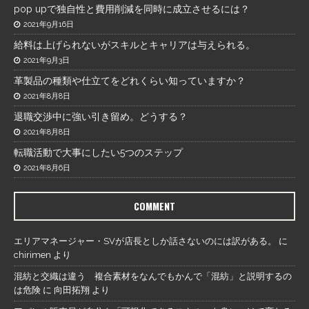
pop upで独自性と費用削減を同時に成立させるには？
2021年9月16日
給料は上げられないがスキルとキャリアは与えられる。
2021年9月3日
革製品の種類や仕立てをどれくらい知っていますか？
2021年8月8日
退職交渉中に強い引き留め。どうする？
2021年8月8日
転職活動で大事にしたい5つのステップ
2021年8月6日
COMMENT
エリアマネージャー・SVが店長としか話さないのには訳がある。
に
chirimen
より
混紡と交織は違う 複合素材をなんでもかんで「混紡」と説明するの
は危険
に
向田拓翔
より