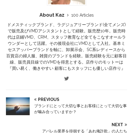
About Kaz
100 Articles
ドメスティックブランド、ラグジュアリーブランド(全てメンズ)
で販売及びVMDアシスタントとして経験。販売歴10年。販売時
代は店鋪VMD、CRM、スタッフ教育など全てをこなすオールラ
ウンダーとして活躍。その後現会社にVMDとして入社。基本ミ
セスアッパーブランドを軸に、卸展示会、SC系レディースから
百貨店の婦人服、雑貨のブランドを経験。販売経験を元に顧客目
線、販売員目線でのVMDを得意とする。店作りのモットーは
『買い易く、働きやすい 顧客にもスタッフにも優しい店作り』
PREVIOUS
ブランドにとって大切な事とお客様にとって大切な事
が噛み合っていますか？
NEXT
アパレル業界を徘徊する「あれ俺詐欺」の人たち