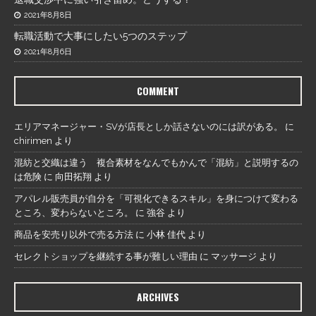
2021年8月8日
転職活動で大事にしたい5つのステップ
2021年8月6日
COMMENT
エリアマネージャー・SVが店長としか話さないのには訳がある。
に
chirimen
より
混紡と交織は違う 複合素材をなんでもかんで「混紡」と説明するの
は危険
に
向田拓翔
より
アパレル販売員が自分を「可視化できるスキル」を身につけて変わる
ところ、変わらないところ。
に
強谷
より
商品を安売り以外で売る方法
に
小林 佳代
より
セレクトショップを継続する事が難しい理由
に
マッサージ
より
ARCHIVES