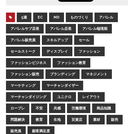
5適
EC
MD
ものづくり
アパレル
アパレルサブ店長
アパレル店長
アパレル端境期
アパレル販売員
スキルアップ
セール
セールストーク
ディスプレイ
ファッション
ファッションビジネス
ファッション教育
ファッション販売
ブランディング
マネジメント
マーケティング
マーチャンダイザー
マーチャンダイジング
ユニクロ
レイアウト
ロープレ
不安
共感
労働環境
商品知識
問題解決
教育
生地
百貨店
素材
販売
販売員
顧客満足度