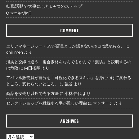
転職活動で大事にしたい5つのステップ
2021年8月6日
COMMENT
エリアマネージャー・SVが店長としか話さないのには訳がある。
に
chirimen
より
混紡と交織は違う 複合素材をなんでもかんで「混紡」と説明するの
は危険
に
向田拓翔
より
アパレル販売員が自分を「可視化できるスキル」を身につけて変わる
ところ、変わらないところ。
に
強谷
より
商品を安売り以外で売る方法
に
小林 佳代
より
セレクトショップを継続する事が難しい理由
に
マッサージ
より
ARCHIVES