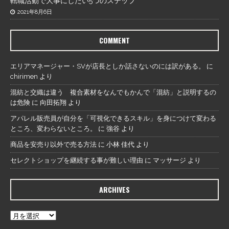
転職活動で大事にしたい5つのステップ
2021年8月6日
COMMENT
エリアマネージャー・SVが店長としか話さないのには訳がある。
に
chirimen
より
混紡と交織は違う 複合素材をなんでもかんで「混紡」と説明するの
は危険
に
向田拓翔
より
アパレル販売員が自分を「可視化できるスキル」を身につけて変わる
ところ、変わらないところ。
に
強谷
より
商品を安売り以外で売る方法
に
小林 佳代
より
セレクトショップを継続する事が難しい理由
に
マッサージ
より
ARCHIVES