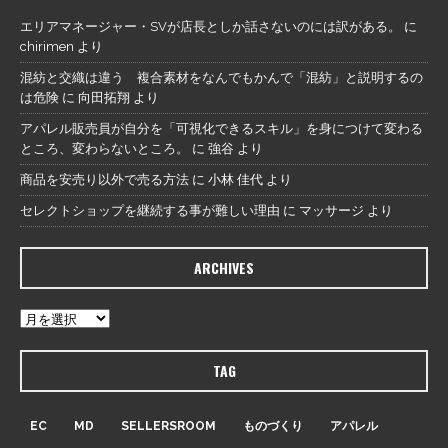
エリアマネージャー・SVが店長としか話さないのには訳がある。
に
chirimen
より
混紡と交織は違う 複合素材をなんでもかんで「混紡」と説明するの
は危険
に
向田拓翔
より
アパレル販売員が自分を「可視化できるスキル」を身につけて変わる
ところ、変わらないところ。
に
強谷
より
商品を安売り以外で売る方法
に
小林 佳代
より
セレクトショップを継続する事が難しい理由
に
マッサージ
より
ARCHIVES
TAG
EC
MD
SELLERSROOM
ものづくり
アパレル