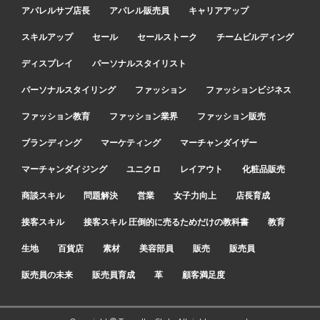
アパレルサブ店長
アパレル販売員
キャリアアップ
スキルアップ
セール
セールストーク
チームビルディング
ディスプレイ
パーソナルスタイリスト
パーソナルスタイリング
ファッション
ファッションビジネス
ファッション教育
ファッション業界
ファッション販売
ブランディング
マーケティング
マーチャンダイザー
マーチャンダイジング
ユニクロ
レイアウト
化粧品販売
商談スキル
問題解決
営業
女子力向上
店長育成
接客スキル
接客スキル 圧倒的に売るためだけの教科書
教育
生地
百貨店
素材
美容部員
販売
販売員
販売員の未来
販売員育成
革
顧客満足度