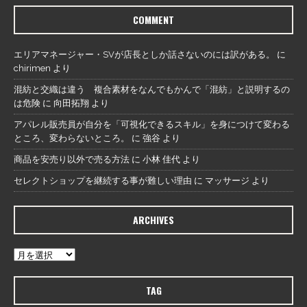
COMMENT
エリアマネージャー・SVが店長としか話さないのには訳がある。
に
chirimen
より
混紡と交織は違う 複合素材をなんでもかんで「混紡」と説明するの
は危険
に
向田拓翔
より
アパレル販売員が自分を「可視化できるスキル」を身につけて変わる
ところ、変わらないところ。
に
強谷
より
商品を安売り以外で売る方法
に
小林 佳代
より
セレクトショップを継続する事が難しい理由
に
マッサージ
より
ARCHIVES
TAG