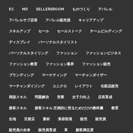
EC
MD
SELLERSROOM
ものづくり
アパレル
アパレルサブ店長
アパレル販売員
キャリアアップ
スキルアップ
セール
セールストーク
チームビルディング
ディスプレイ
パーソナルスタイリスト
パーソナルスタイリング
ファッション
ファッションビジネス
ファッション教育
ファッション業界
ファッション販売
ブランディング
マーケティング
マーチャンダイザー
マーチャンダイジング
ユニクロ
レイアウト
化粧品販売
商談スキル
問題解決
営業
女子力向上
店長育成
接客スキル
接客スキル 圧倒的に売るためだけの教科書
教育
生地
百貨店
素材
美容部員
販売
販売員
販売員の未来
販売員育成
革
顧客満足度