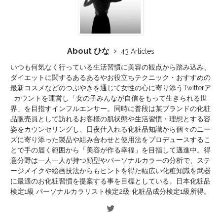
About ひな
43 Articles
いつも何気なく行っている生活習慣に美容の観点から踏み込み、
ダイエットに関するあるあるやお役立ちテクニック・おすすめの
最新コスメなどのつぶやきを通じて女性の心に寄り添うTwitterア
カウントを運営し「女の子みんなが自信をもって生きられる世
界」を目指すインフルエンサー。同時に普段は某ブランドの化粧
品販売員として訪れるお客様の肌状態や生活習慣・理想とする容
姿をカウンセリングし、日夜仕入れる化粧品知識から個々のニー
ズに寄り添った製品や組み合わせと使用法をプロデュースするこ
とで手の届く範囲から「美容が作る幸福」を目指して邁進中。得
意分野は一人一人が持つ顔型やパーソナルカラーの分析で、ステ
ージメイクや絵画技法からもヒントを得た幅広い化粧知識を武器
に最適のお化粧習慣を提案する事を目標としている。日本化粧品
検定1級 パーソナルカラリスト検定2級 化粧品成分検定1級所得。