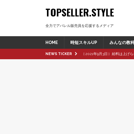
TOPSELLER.STYLE
全力でアパレル販売員を応援するメディア
HOME
時短スキルUP
みんなの教
NEWS TICKER
[ 2021年9月3日 ]
給料は上げら
[ 2021年8月8日 ]
革製品の種
[ 2021年8月8日 ]
退職交渉中
[ 2021年8月6日 ]
転職活動で大
[ 2021年9月16日 ]
pop up