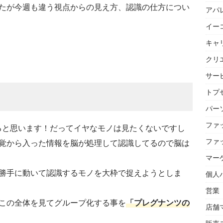
たが今週も違う視点からの見え方、認識の仕方につい
アパ
イー
キャ
クリ
サー
トプセ
パー
ファ
ると思います！だってイヤなモノは見たくないですし
ファ
覚から入った情報を脳が処理して認識してるので脳は
マー
勝手に動いて認識するモノを大枠で捉えようとしま
個人
営業
この全体を見てグループ化する事を
「プレグナンツの
店舗