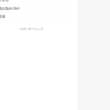
スキル
員お悩みQ&A
育成
スポンサーリンク