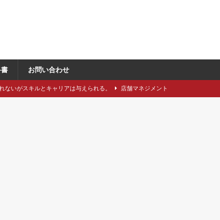
科書
お問い合わせ
れないがスキルとキャリアは与えられる。
店舗マネジメント
類や仕立てをどれくらい知っていますか？
アパレル製造関連
に強い引き留め。どうする？
キャリア/転職
事にしたい5つのステップ
キャリア/転職
で独自性と費用削減を同時に成立させるには？
VMD