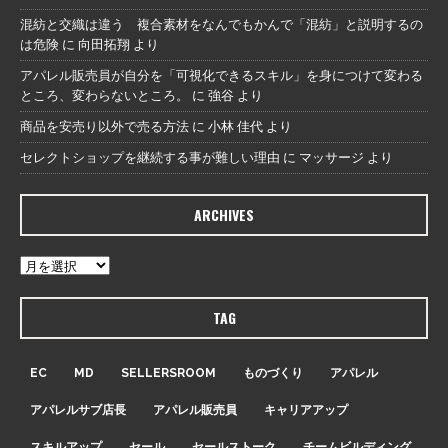
混紡と交織は違う 複合素材をなんでもかんで「混紡」と説明するの
は危険
に
向田拓翔
より
アパレル販売員が自分を「可視化できるスキル」を身につけて変わる
ところ、変わらないところ。
に
強谷
より
商品を安売り以外で売る方法
に
小林 佳代
より
セレクトショップを継続する事が難しい理由
に
マッサージ
より
ARCHIVES
TAG
EC
MD
SELLERSROOM
ものづくり
アパレル
アパレルサブ店長
アパレル販売員
キャリアアップ
スキルアップ
セール
セールストーク
チームビルディング