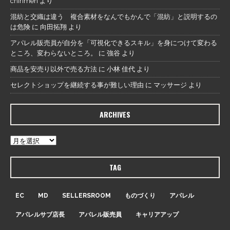
chirimen
より
混紡と交織は違う 複合素材をなんでもかんで「混紡」と説明するの
は危険
に
向田拓翔
より
アパレル販売員が自分を「可視化できるスキル」を身につけて変わる
ところ、変わらないところ。
に
強谷
より
商品を安売り以外で売る方法
に
小林 佳代
より
セレクトショップを継続する事が難しい理由
に
マッサージ
より
ARCHIVES
TAG
EC
MD
SELLERSROOM
ものづくり
アパレル
アパレルサブ店長
アパレル販売員
キャリアアップ