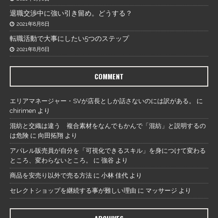
退職交渉中に強い引き留め。どうする？
2021年8月8日
転職活動で大事にしたい5つのステップ
2021年8月6日
COMMENT
エリアマネージャー・SVが店長としか話さないのには訳がある。
に
chirimen
より
混紡と交織は違う 複合素材をなんでもかんで「混紡」と説明するの
は危険
に
向田拓翔
より
アパレル販売員が自分を「可視化できるスキル」を身につけて変わる
ところ、変わらないところ。
に
強谷
より
商品を安売り以外で売る方法
に
小林 佳代
より
セレクトショップを継続する事が難しい理由
に
マッサージ
より