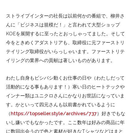
ストライプインターの社長は以前何かの番組で、柳井さ
んに「ビジネスは規模だ！」と言われて大型ショップ
KOEを展開するに至ったとおっしゃってました。そして
今をときめくアダストリアも、取締役に元ファーストリ
テイリング取締役がいらっしゃいます。ファーストリテ
イリングの業界への貢献は著しいものがあります。
わたし自身もビシバシ動くお仕事の日や（わたしだって
活動的になる事もあります！）寒い日のヒートテックや
インナー類はユニクロさんにかなりお世話になっていま
す。かといって四元さんも以前書かれているように
（
https://topseller.style/archives/737
）好きでもな
いし嫌いでもなかったです。ここ数年は好みの商品に年
に数回出会うので色と素材が好きなTシャツなどはまと