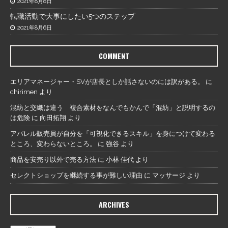
2021年8月8日
転職活動で大事にしたい5つのステップ
2021年8月6日
COMMENT
エリアマネージャー・SVが店長としか話さないのには訳がある。
に
chirimen
より
混紡と交織は違う 複合素材をなんでもかんで「混紡」と説明するの
は危険
に
向田拓翔
より
アパレル販売員が自分を「可視化できるスキル」を身につけて変わる
ところ、変わらないところ。
に
強谷
より
商品を安売り以外で売る方法
に
小林 佳代
より
セレクトショップを継続する事が難しい理由
に
マッサージ
より
ARCHIVES