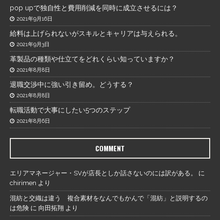
pop upで独自性と費用削減を同時に成立させるには？
2021年9月16日
給料は上げられないがスキルとキャリアは与えられる。
2021年9月3日
革製品の種類や仕立てをどれくらい知っていますか？
2021年8月8日
退職交渉中に強い引き留め。どうする？
2021年8月8日
転職活動で大事にしたい5つのステップ
2021年8月6日
COMMENT
エリアマネージャー・SVが店長としか話さないのには訳がある。
に
chirimen
より
混紡と交織は違う 複合素材をなんでもかんで「混紡」と説明するの
は危険
に
向田拓翔
より