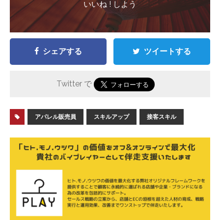
いいね ! しよう
シェアする
ツイートする
Twitter で
アパレル販売員
スキルアップ
接客スキル