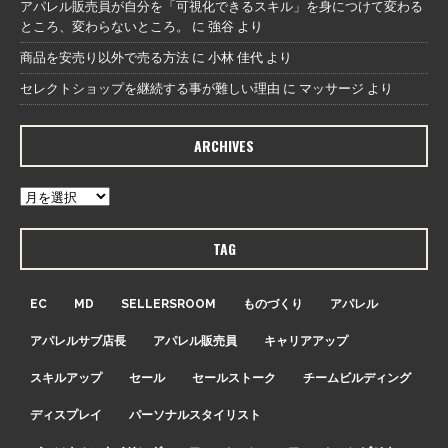
アパレル販売員が自分を「可視化できるスキル」を身につけて変わる
ところ、変わらないところ。
に
強谷
より
商品を安売り以外で売る方法
に
小林 佳代
より
セレクトショップを継続する事が難しい理由
に
マッサージ
より
ARCHIVES
TAG
EC
MD
SELLERSROOM
ものづくり
アパレル
アパレルサブ店長
アパレル販売員
キャリアアップ
スキルアップ
セール
セールストーク
チームビルディング
ディスプレイ
パーソナルスタイリスト