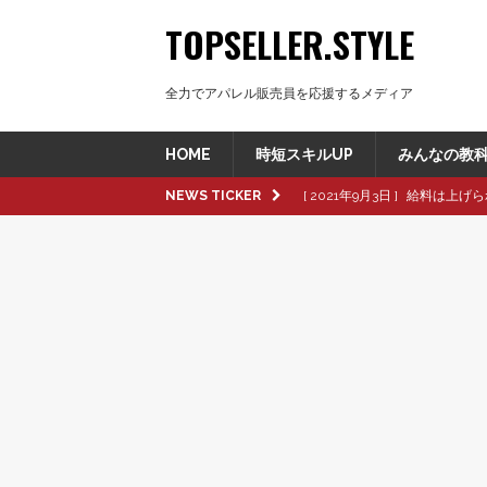
TOPSELLER.STYLE
全力でアパレル販売員を応援するメディア
HOME
時短スキルUP
みんなの教
NEWS TICKER
[ 2021年9月3日 ]
給料は上げら
[ 2021年8月8日 ]
革製品の種
[ 2021年8月8日 ]
退職交渉中
[ 2021年8月6日 ]
転職活動で大
[ 2021年9月16日 ]
pop up