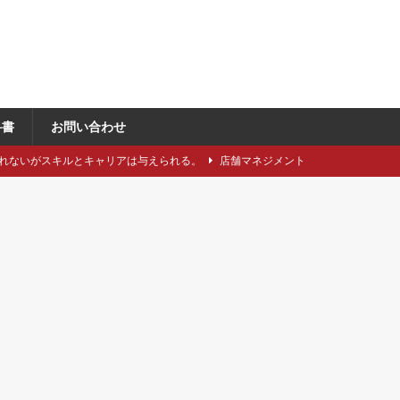
科書
お問い合わせ
れないがスキルとキャリアは与えられる。
店舗マネジメント
類や仕立てをどれくらい知っていますか？
アパレル製造関連
に強い引き留め。どうする？
キャリア/転職
事にしたい5つのステップ
キャリア/転職
で独自性と費用削減を同時に成立させるには？
VMD