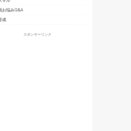
スキル
員お悩みQ&A
育成
スポンサーリンク