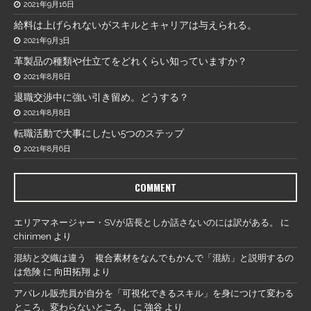
2021年9月16日
給料は上げられないがスキルとキャリアは与えられる。
2021年9月3日
革製品の種類や仕立てをどれくらい知っていますか？
2021年8月8日
退職交渉中に強い引き留め。どうする？
2021年8月8日
転職活動で大事にしたい5つのステップ
2021年8月6日
COMMENT
エリアマネージャー・SVが店長としか話さないのには訳がある。
に
chirimen
より
混紡と交織は違う 複合素材をなんでもかんで「混紡」と説明するの
は危険
に
向田拓翔
より
アパレル販売員が自分を「可視化できるスキル」を身につけて変わる
ところ、変わらないところ。
に
強谷
より