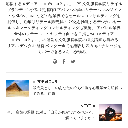
応援するメディア「TopSeller.Style」主宰 文化服装学院リテイル
ブランディング科 特別講師 アパレル企業のリテールマネジメン
トやBMW japanなどの他業界でもセールスコンサルティングを
提供し、近年はリテール販売員のDX化を推進するデジタルセー
ルス＆マーケティングコンサルティングも実施。 アパレル業界
全体のリテールロイヤリティ向上を目指しwebメディア
「TopSeller.Style 」の運営や文化服装学院の特別講師も務める。
リアル.デジタル.経営.ベンダー全てを経験し四方向のナレッジを
カバーできるスキルが強み。
PREVIOUS
販売員としてのあなたの立ち位置を心理学から紐解い
てみる。前篇
NEXT
今、”店舗の課題”に対し「自分が何ができるのか？」
解っていますか？