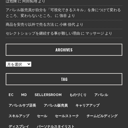
は危険
に
向田拓翔
より
アパレル販売員が自分を「可視化できるスキル」を身につけて変わる
ところ、変わらないところ。
に
強谷
より
商品を安売り以外で売る方法
に
小林 佳代
より
セレクトショップを継続する事が難しい理由
に
マッサージ
より
ARCHIVES
TAG
EC
MD
SELLERSROOM
ものづくり
アパレル
アパレルサブ店長
アパレル販売員
キャリアアップ
スキルアップ
セール
セールストーク
チームビルディング
ディスプレイ
パーソナルスタイリスト