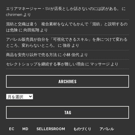
エリアマネージャー・SVが店長としか話さないのには訳がある。
に
chirimen
より
混紡と交織は違う 複合素材をなんでもかんで「混紡」と説明するの
は危険
に
向田拓翔
より
アパレル販売員が自分を「可視化できるスキル」を身につけて変わる
ところ、変わらないところ。
に
強谷
より
商品を安売り以外で売る方法
に
小林 佳代
より
セレクトショップを継続する事が難しい理由
に
マッサージ
より
ARCHIVES
TAG
EC
MD
SELLERSROOM
ものづくり
アパレル