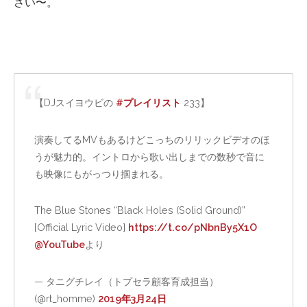
さい〜。
【DJスイヨウビの
#プレイリスト
233】
演奏してるMVもあるけどこっちのリリックビデオのほ
うが魅力的。イントロから歌い出しまでの数秒で音に
も映像にもがっつり掴まれる。
The Blue Stones “Black Holes (Solid Ground)”
[Official Lyric Video]
https://t.co/pNbnBy5X1O
@YouTube
より
— タニグチレイ（トプセラ顧客育成担当）
(@rt_homme)
2019年3月24日