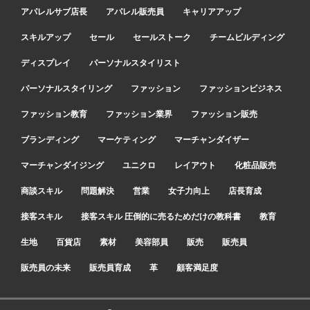
アパレルサブ店長
アパレル販売員
キャリアアップ
スキルアップ
セール
セールストーク
チームビルディング
ディスプレイ
パーソナルスタイリスト
パーソナルスタイリング
ファッション
ファッションビジネス
ファッション教育
ファッション業界
ファッション販売
ブランディング
マーケティング
マーチャンダイザー
マーチャンダイジング
ユニクロ
レイアウト
化粧品販売
商談スキル
問題解決
営業
女子力向上
店長育成
接客スキル
接客スキル 圧倒的に売るためだけの教科書
教育
生地
百貨店
素材
美容部員
販売
販売員
販売員の未来
販売員育成
革
顧客満足度