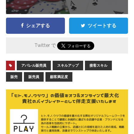
シェアする
ツイートする
Twitter で
アパレル販売員
スキルアップ
接客スキル
販売
販売員
顧客満足度