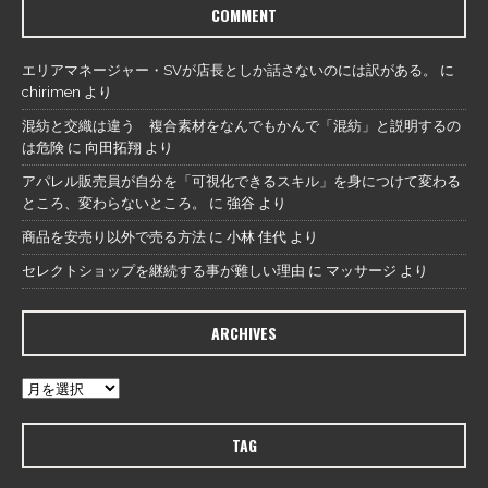
COMMENT
エリアマネージャー・SVが店長としか話さないのには訳がある。
に
chirimen
より
混紡と交織は違う 複合素材をなんでもかんで「混紡」と説明するの
は危険
に
向田拓翔
より
アパレル販売員が自分を「可視化できるスキル」を身につけて変わる
ところ、変わらないところ。
に
強谷
より
商品を安売り以外で売る方法
に
小林 佳代
より
セレクトショップを継続する事が難しい理由
に
マッサージ
より
ARCHIVES
TAG