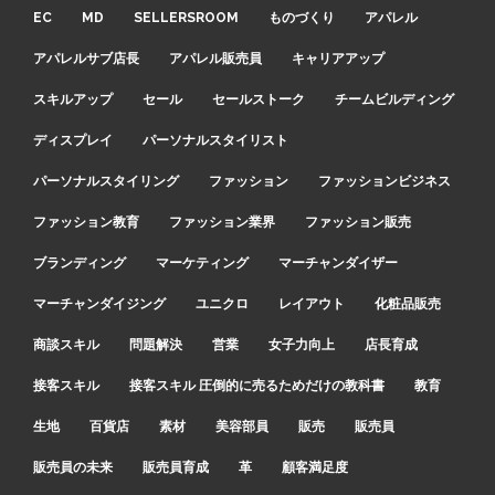
EC
MD
SELLERSROOM
ものづくり
アパレル
アパレルサブ店長
アパレル販売員
キャリアアップ
スキルアップ
セール
セールストーク
チームビルディング
ディスプレイ
パーソナルスタイリスト
パーソナルスタイリング
ファッション
ファッションビジネス
ファッション教育
ファッション業界
ファッション販売
ブランディング
マーケティング
マーチャンダイザー
マーチャンダイジング
ユニクロ
レイアウト
化粧品販売
商談スキル
問題解決
営業
女子力向上
店長育成
接客スキル
接客スキル 圧倒的に売るためだけの教科書
教育
生地
百貨店
素材
美容部員
販売
販売員
販売員の未来
販売員育成
革
顧客満足度