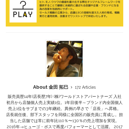
About 金田 拓巳
172 Articles
販売員歴14年(店長歴7年) (株)ワールドストアパートナーズ 入社
初月から店舗個人売上実績1位。1年目後半～ブランド内全国個人
売上1位をサブまでの3年継続。異例の早さで「店長」へ昇格。
店長就任後、部下スタッフを同様に全国区の販売員に育成し。担
当した店舗では常に前年比110％〜130％の売上増加を実現。
2016年→ヒューゴ・ボスで再度パフォーマーとして活躍。 2017