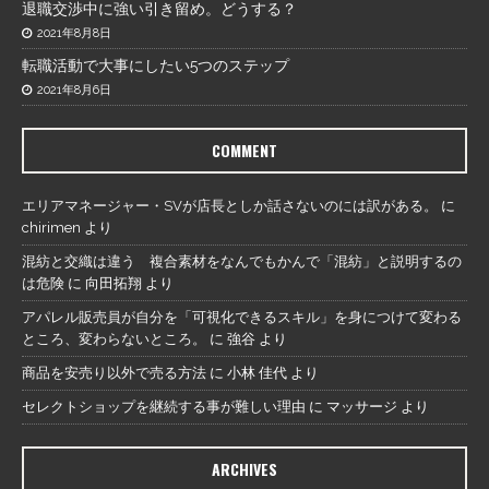
退職交渉中に強い引き留め。どうする？
2021年8月8日
転職活動で大事にしたい5つのステップ
2021年8月6日
COMMENT
エリアマネージャー・SVが店長としか話さないのには訳がある。
に
chirimen
より
混紡と交織は違う 複合素材をなんでもかんで「混紡」と説明するの
は危険
に
向田拓翔
より
アパレル販売員が自分を「可視化できるスキル」を身につけて変わる
ところ、変わらないところ。
に
強谷
より
商品を安売り以外で売る方法
に
小林 佳代
より
セレクトショップを継続する事が難しい理由
に
マッサージ
より
ARCHIVES