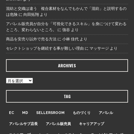
混紡と交織は違う 複合素材をなんでもかんで「混紡」と説明するの
は危険
に
向田拓翔
より
アパレル販売員が自分を「可視化できるスキル」を身につけて変わる
ところ、変わらないところ。
に
強谷
より
商品を安売り以外で売る方法
に
小林 佳代
より
セレクトショップを継続する事が難しい理由
に
マッサージ
より
ARCHIVES
TAG
EC
MD
SELLERSROOM
ものづくり
アパレル
アパレルサブ店長
アパレル販売員
キャリアアップ