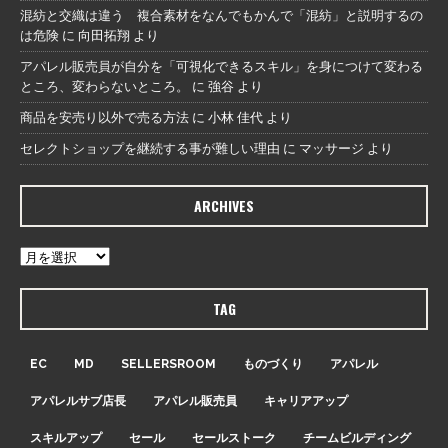
混紡と交織は違う 複合素材をなんでもかんで「混紡」と説明するの
は危険
に
向田拓翔
より
アパレル販売員が自分を「可視化できるスキル」を身につけて変わる
ところ、変わらないところ。
に
強谷
より
商品を安売り以外で売る方法
に
小林 佳代
より
セレクトショップを継続する事が難しい理由
に
マッサージ
より
ARCHIVES
TAG
EC
MD
SELLERSROOM
ものづくり
アパレル
アパレルサブ店長
アパレル販売員
キャリアアップ
スキルアップ
セール
セールストーク
チームビルディング