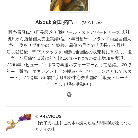
About 金田 拓巳
172 Articles
販売員歴14年(店長歴7年) (株)ワールドストアパートナーズ 入社
初月から店舗個人売上実績1位。1年目後半～ブランド内全国個人
売上1位をサブまでの3年継続。異例の早さで「店長」へ昇格。
店長就任後、部下スタッフを同様に全国区の販売員に育成し。担
当した店舗では常に前年比110％〜130％の売上増加を実現。
2016年→ヒューゴ・ボスで再度パフォーマーとして活躍。 2017
年→「販売・マネジメント」の観点からフリーランスとしてスタ
ート。 2019年→企業に戻り郊外中心数店舗の「販売トレーナ
ー」として現在活動中！
PREVIOUS
【女子力向上】この本を読んだら人間関係が楽になっ
た。その①