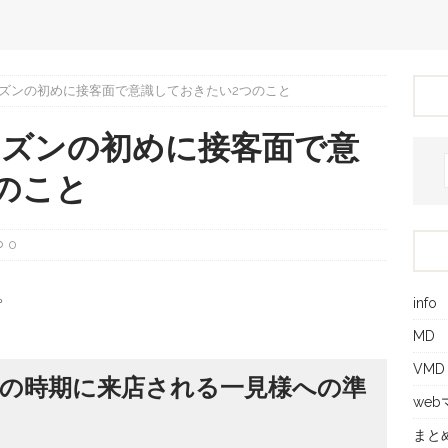
ズンの初めに接客面で意識しておきたい2つのこと
ーズンの初めに接客面で意
のこと
0
。
info
MD
VMD
の時期に来店される一見様への準
we
まと