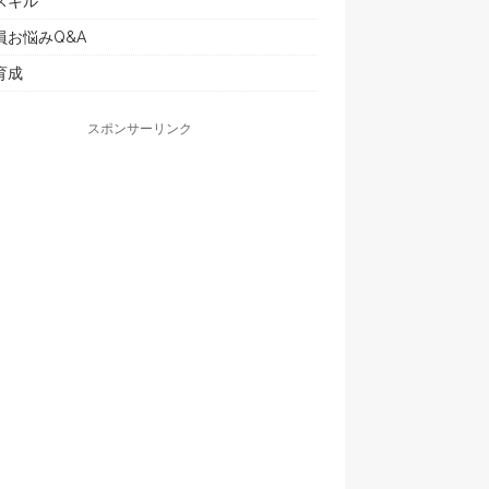
スキル
員お悩みQ&A
育成
スポンサーリンク