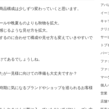
アパ
商品構成は少しずつ変わっていくと思います。
イー
キャ
ールや晩夏ものよりも秋物を拡大。
クリ
感じるような見せ方を拡大。
サー
するのに合わせて構成や見せ方も変えていきやすいで
トプセ
パー
けてあるでしょうしね。
ファ
ファ
たが一見様に向けての準備も大丈夫ですか？
マー
個人
時期に気になるブランドやショップを巡られるお客様
営業
店舗