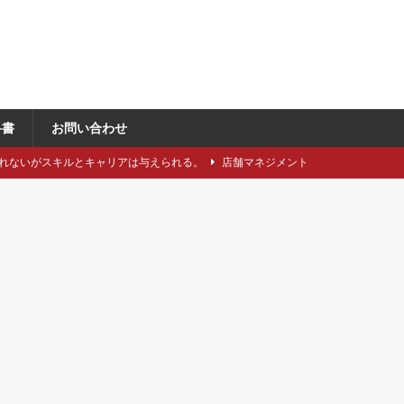
科書
お問い合わせ
れないがスキルとキャリアは与えられる。
店舗マネジメント
類や仕立てをどれくらい知っていますか？
アパレル製造関連
に強い引き留め。どうする？
キャリア/転職
事にしたい5つのステップ
キャリア/転職
で独自性と費用削減を同時に成立させるには？
VMD