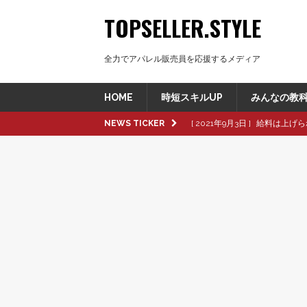
TOPSELLER.STYLE
全力でアパレル販売員を応援するメディア
HOME
時短スキルUP
みんなの教
NEWS TICKER
[ 2021年9月3日 ]
給料は上げら
[ 2021年8月8日 ]
革製品の種
[ 2021年8月8日 ]
退職交渉中
[ 2021年8月6日 ]
転職活動で大
[ 2021年9月16日 ]
pop up