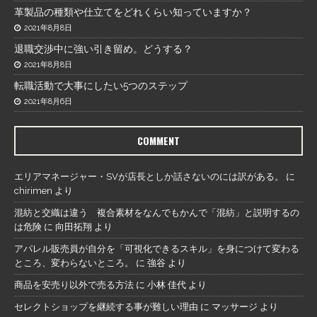
革製品の種類や仕立てをどれくらい知っていますか？
2021年8月8日
退職交渉中に強い引き留め。どうする？
2021年8月8日
転職活動で大事にしたい5つのステップ
2021年8月6日
COMMENT
エリアマネージャー・SVが店長としか話さないのには訳がある。
に
chirimen
より
混紡と交織は違う 複合素材をなんでもかんで「混紡」と説明するの
は危険
に
向田拓翔
より
アパレル販売員が自分を「可視化できるスキル」を身につけて変わる
ところ、変わらないところ。
に
強谷
より
商品を安売り以外で売る方法
に
小林 佳代
より
セレクトショップを継続する事が難しい理由
に
マッサージ
より